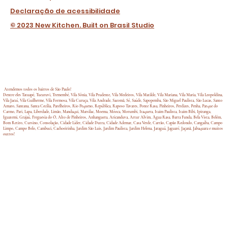
Declaração de acessibilidade
© 2023 New Kitchen. Built on Brasil Studio
Atendemos todos os bairros de São Paulo!
Dentre eles Tatuapé, Tucuruvi, Tremembé, Vila Sônia, Vila Prudente, Vila Medeiros, Vila Matilde, Vila Mariana, Vila Maria, Vila Leopoldina,
Vila Jacuí, Vila Guilherme, Vila Formosa, Vila Curuça, Vila Andrade, Sacomã, Sé, Saúde, Sapopemba, São Miguel Paulista, São Lucas, Santo
Amaro, Santana, Santa Cecília, Parelheiros, Rio Pequeno, República, Raposo Tavares, Ponte Rasa, Pinheiros, Perdizes, Penha, Parque do
Carmo, Pari, Lapa, Liberdade, Limão, Mandaqui, Marsilac, Moema, Móoca, Morumbi, Itaquera, Itaim Paulista, Itaim Bibi, Ipiranga,
Iguatemi, Grajaú, Freguesia do Ó, Alto de Pinheiros, Anhanguera, Aricanduva, Artur Alvim, Água Rasa, Barra Funda, Bela Vista, Belém,
Bom Retiro, Cursino, Consolação, Cidade Líder, Cidade Dutra, Cidade Ademar, Casa Verde, Carrão, Capão Redondo, Cangaíba, Campo
Limpo, Campo Belo, Cambuci, Cachoeirinha, Jardim São Luis, Jardim Paulista, Jardim Helena, Jaraguá, Jaguaré, Jaçanã, Jabaquara e muitos
outros!