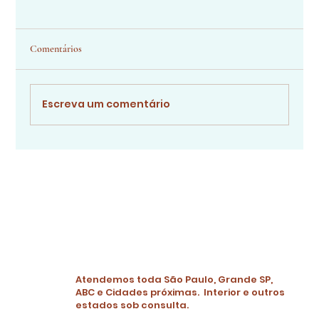
Comentários
Escreva um comentário
A comodidade de se contratar um buffet em
domicílio: transforme sua festa em um
momento inesquecível
Atendemos toda São Paulo, Grande SP,
ABC e Cidades próximas. Interior e outros
estados sob consulta.