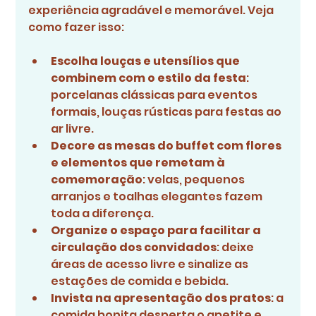
experiência agradável e memorável. Veja 
como fazer isso:
Escolha louças e utensílios que 
combinem com o estilo da festa
: 
porcelanas clássicas para eventos 
formais, louças rústicas para festas ao 
ar livre.
Decore as mesas do buffet com flores 
e elementos que remetam à 
comemoração
: velas, pequenos 
arranjos e toalhas elegantes fazem 
toda a diferença.
Organize o espaço para facilitar a 
circulação dos convidados
: deixe 
áreas de acesso livre e sinalize as 
estações de comida e bebida.
Invista na apresentação dos pratos
: a 
comida bonita desperta o apetite e 